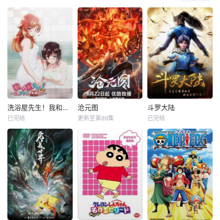
洗浴屋先生！我和那家伙在女浴池！？
沧元图
斗罗大陆
已完结
更新至第89集
已完结