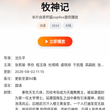
牧神记
本片由茶杯狐cupfox提供播放
动漫
2024
大陆
立即播放
导演：
沈乐平
主演：
张若瑜
李欣
程玉珠
杜晴晴
虞晓旭
于凯隆
高嗣航
张恒
王
更新：
2026-08-02 11:15
备注：
更新至第94集
语言：
国语
剧情：
秦牧天生凡体，历经考验成为天魔教教主，被延康国封
为第一任太学博士。延康国叛乱之战中秦牧引来魔神，掀起
浩荡风云，后随武可汗入楼兰黄金宫，一个人打遍圣宫无敌
手。他返回延康,助国师平叛、造射日神炮，后得人皇传承成