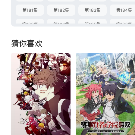
第181集
第182集
第183集
第184集
第193集
第194集
第195集
第196集
第205集
第206集
第207集
第208集
猜你喜欢
第217集
第218集
第219集
第220集
第229集
第230集
第231集
第232集
第241集
第242集
第243集
第244集
第253集
第254集
第255集
第256集
第265集
第266集
第267集
第268集
第277集
第278集
第279集
第280集