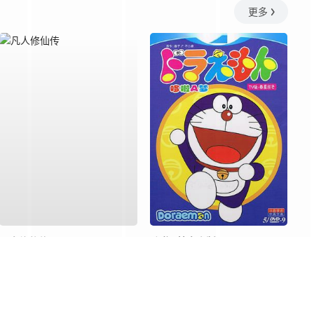
更多
凡人修仙传
哆啦A梦大山版
更新至第185集
已完结