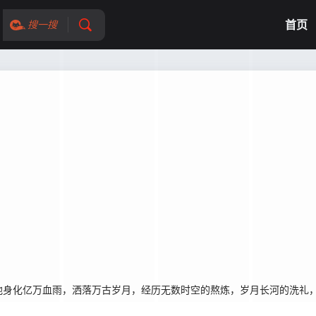
首页
搜一搜
身化亿万血雨，洒落万古岁月，经历无数时空的熬炼，岁月长河的洗礼，