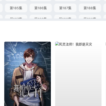
第185集
第186集
第187集
第188集
第197集
第198集
第199集
第200集
第209集
第210集
第211集
第212集
第221集
第222集
第223集
第224集
第233集
第234集
第235集
第236集
第245集
第246集
第247集
第248集
第257集
第258集
第259集
第260集
第269集
第270集
第271集
第272集
第281集