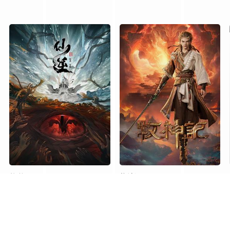
仙逆
牧神记
更新至第152集
更新至第94集