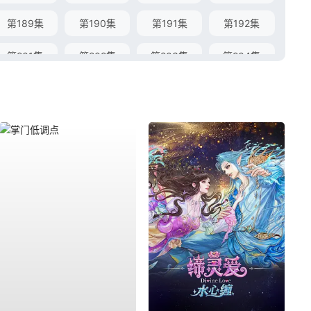
第189集
第190集
第191集
第192集
第201集
第202集
第203集
第204集
第213集
第214集
第215集
第216集
第225集
第226集
第227集
第228集
第237集
第238集
第239集
第240集
第249集
第250集
第251集
第252集
第261集
第262集
第263集
第264集
第273集
第274集
第275集
第276集