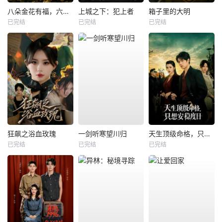
八朵金花有福，六零猎户爹进山挖宝藏
上城之下：犯上者
箱子里的大明
已完结
已完结
已完结
狂飙之浴血玫瑰
一剑听寒望川归
天生顶级命格，只想安稳度日
已完结
已完结
已完结