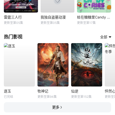
雷霆三人行
我独自盗墓动漫
蛀在糖糖里Candy Caries
更新至第05集
更新至第05集
更新至第17集
热门影视
全部
逐玉
牧神记
仙逆
已完结
更新至第94集
更新至第152集
更新至第
更多