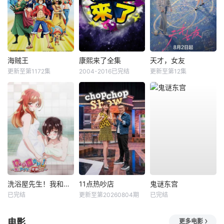
海贼王
康熙来了全集
天才，女友
更新至第1172集
2004-2016已完结
更新至第12集
洗浴屋先生！我和那家伙在女浴池！？
11点热吵店
鬼谜东宫
已完结
更新至第20260804期
已完结
电影
更多电影