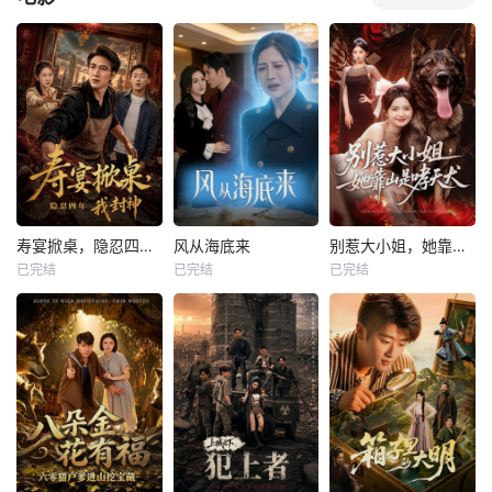
寿宴掀桌，隐忍四年我封神
风从海底来
别惹大小姐，她靠山是哮天犬
已完结
已完结
已完结