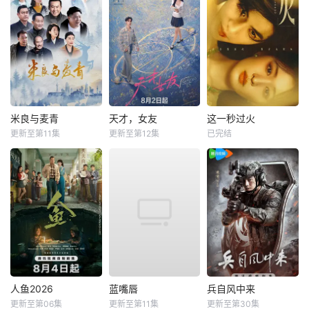
米良与麦青
天才，女友
这一秒过火
更新至第11集
更新至第12集
已完结
人鱼2026
蓝嘴唇
兵自风中来
更新至第06集
更新至第11集
更新至第30集