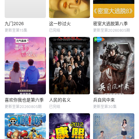
九门2026
这一秒过火
密室大逃脱第八季
更新至第15集
已完结
更新至第20260805期
喜欢你我也是第六季
人民的名义
兵自风中来
更新至第20260805期
已完结
更新至第30集