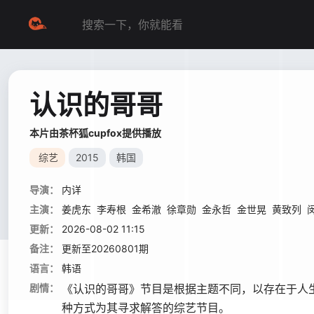
认识的哥哥
本片由茶杯狐cupfox提供播放
综艺
2015
韩国
导演：
内详
主演：
姜虎东
李寿根
金希澈
徐章勋
金永哲
金世晃
黄致列
更新：
2026-08-02 11:15
备注：
更新至20260801期
语言：
韩语
剧情：
《认识的哥哥》节目是根据主题不同，以存在于人
种方式为其寻求解答的综艺节目。