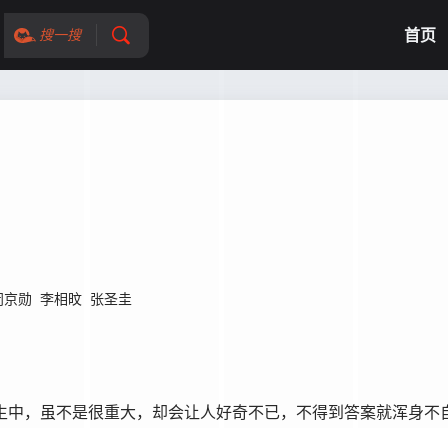
首页
搜一搜
闵京勋
李相旼
张圣圭
生中，虽不是很重大，却会让人好奇不已，不得到答案就浑身不