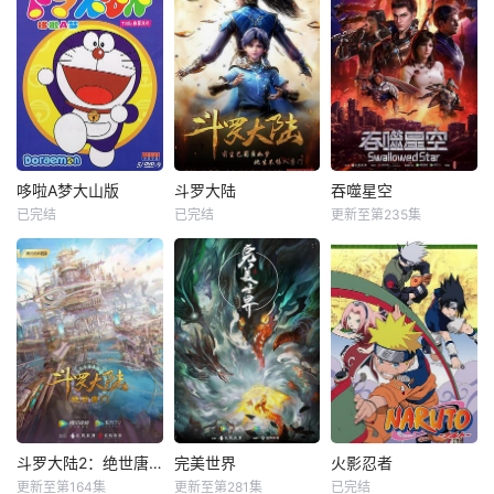
哆啦A梦大山版
斗罗大陆
吞噬星空
已完结
已完结
更新至第235集
斗罗大陆2：绝世唐门
完美世界
火影忍者
更新至第164集
更新至第281集
已完结