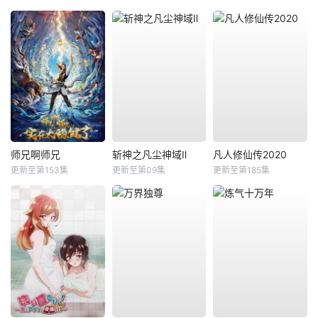
师兄啊师兄
斩神之凡尘神域Ⅱ
凡人修仙传2020
更新至第153集
更新至第09集
更新至第185集