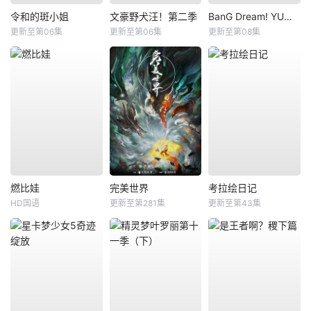
令和的斑小姐
文豪野犬汪！第二季
BanG Dream! YUME∞MITA
更新至第06集
更新至第06集
更新至第08集
燃比娃
完美世界
考拉绘日记
HD国语
更新至第281集
更新至第43集