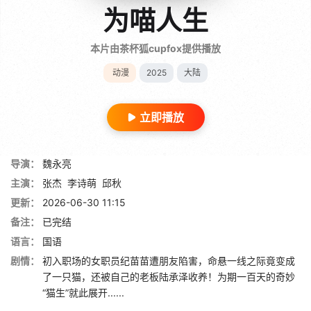
为喵人生
本片由茶杯狐cupfox提供播放
动漫
2025
大陆
立即播放
导演：
魏永亮
主演：
张杰
李诗萌
邱秋
更新：
2026-06-30 11:15
备注：
已完结
语言：
国语
剧情：
初入职场的女职员纪苗苗遭朋友陷害，命悬一线之际竟变成
了一只猫，还被自己的老板陆承泽收养！为期一百天的奇妙
“猫生”就此展开......