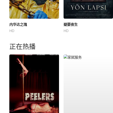
内华达之瑰
疑婴夜生
HD
HD
正在热播