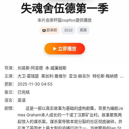
失魂舍伍德第一季
本片由茶杯狐cupfox提供播放
欧美剧
2022
英国
立即播放
导演：
刘易斯·阿诺德
本·威廉姆斯
主演：
大卫·莫瑞瑟
莱丝利·曼维尔
亚当·赫吉尔
特伦斯·梅纳德
罗伯
更新：
2025-11-30 04:55
备注：
已完结
语言：
英语
剧情：
这是一部以真实故事为基础的虚构剧集，背景为编剧Ja
mes Graham本人成长的一个诺丁汉郡矿业村。故事聚焦两
起惊人的谋杀案，谋杀案导致本就分裂的社区彻底破碎，并
引发了英国史上最大型的追捕行动之一。当地警局的Ian St