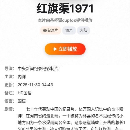
红旗渠1971
本片由茶杯狐cupfox提供播放
纪录片
1971
大陆
立即播放
导演：
中央新闻纪录电影制片厂
主演：
内详
更新：
2025-11-30 04:43
备注：
HD国语
语言：
国语
剧情：
七十年代轰动中国的纪录片，亿万国人记忆中的奋斗精
神！在河南省的最北端，一个被称为林县的名不见经传的小
地方因为一条水渠而闻名全国。这条悬崖峭壁上开凿的总长1
500公里的大渠，被人们称为人造天河，它叫红旗渠。有一