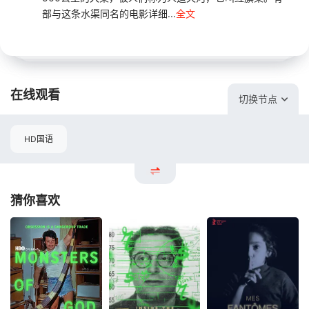
部与这条水渠同名的电影详细...
全文
在线观看
切换节点
HD国语
猜你喜欢