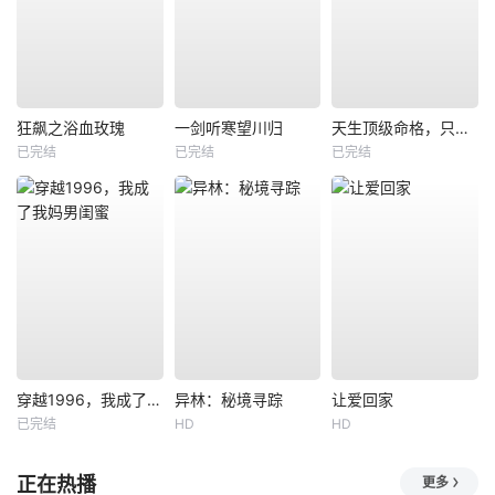
狂飙之浴血玫瑰
一剑听寒望川归
天生顶级命格，只想安稳度日
已完结
已完结
已完结
穿越1996，我成了我妈男闺蜜
异林：秘境寻踪
让爱回家
已完结
HD
HD
正在热播
更多