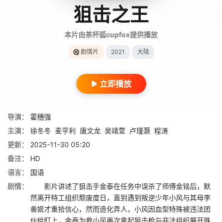
狙击之王
本片由茶杯狐cupfox提供播放
剧情片
2021
大陆
立即播放
导演：
霍穗强
主演：
徐冬冬
麦亨利
唐文龙
吴靖萱
卢瑾灏
程涛
更新：
2025-11-30 05:20
备注：
HD
语言：
国语
剧情：
影片讲述了狙击手金泰在任务中误杀了师傅金铭后，默
然离开特工组织颓废度日，直到遇到叛逆少年小风与其母李
善姬才重拾信心，然而造化弄人，小风因血型特殊被违法团
伙给盯上，金泰为救小风再次拿起狙击枪与非法组织展开殊