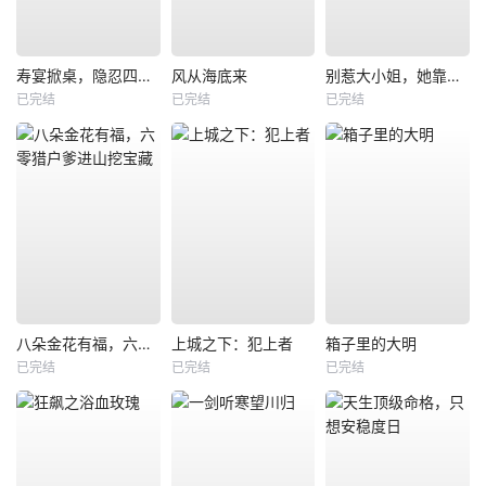
寿宴掀桌，隐忍四年我封神
风从海底来
别惹大小姐，她靠山是哮天犬
已完结
已完结
已完结
八朵金花有福，六零猎户爹进山挖宝藏
上城之下：犯上者
箱子里的大明
已完结
已完结
已完结